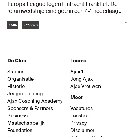
Europa League tegen Eintracht Frankfurt. De
returnwedstrijd eindigde in een 4-1 nederlaag
voor de Amsterdammers. De eindstand van 6-2
Tags
Soci
over twee wedstrijden betekent uitschakeling in
#UEL
#FRAAJA
Europa. In dit artikel vind je de belangrijkste foto's
van de return.
De Club
Teams
Stadion
Ajax 1
Organisatie
Jong Ajax
Historie
Ajax Vrouwen
Jeugdopleiding
Meer
Ajax Coaching Academy
Sponsors & Partners
Vacatures
Business
Fanshop
Maatschappelijk
Privacy
Foundation
Disclaimer