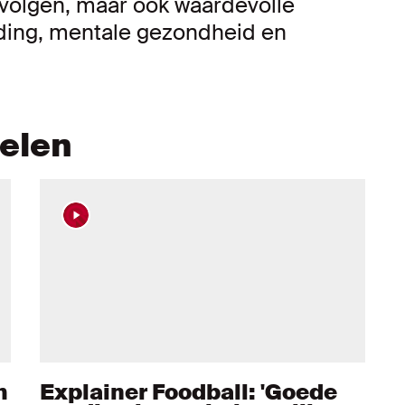
c volgen, maar ook waardevolle
ding, mentale gezondheid en
kelen
m
Explainer Foodball: 'Goede