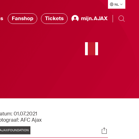
NL
ns
Fanshop
Tickets
mijn.AJAX
atum:
01.07.2021
otograaf:
AFC Ajax
Tags
Socials
AJAXFOUNDATION