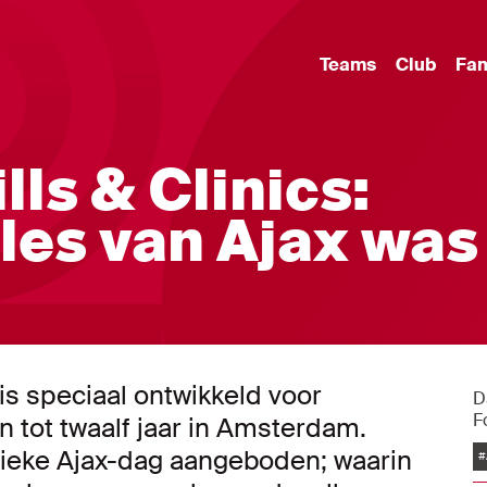
Teams
Club
Fa
ills & Clinics:
 les van Ajax was
s is speciaal ontwikkeld voor
D
F
n tot twaalf jaar in Amsterdam.
nieke Ajax-dag aangeboden; waarin
#