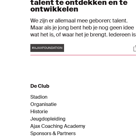
talent te ontdekken en te
ontwikkelen
We zijn er allemaal mee geboren: talent.
Maar als je jong bent heb je nog geen idee
wat het is, of waar het je brengt. Iedereen is
op eigen wijze briljant. De Ajax Foundation
Tags
S
helpt om talent te ontdekken en te
#AJAXFOUNDATION
ontwikkelen
De Club
Stadion
Organisatie
Historie
Jeugdopleiding
Ajax Coaching Academy
Sponsors & Partners