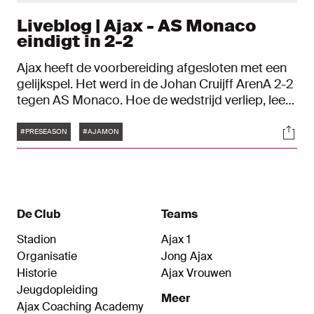
Liveblog | Ajax - AS Monaco
eindigt in 2-2
Ajax heeft de voorbereiding afgesloten met een
gelijkspel. Het werd in de Johan Cruijff ArenA 2-2
tegen AS Monaco. Hoe de wedstrijd verliep, lees
je terug in ons liveblog.
Tags
Soci
#PRESEASON
#AJAMON
De Club
Teams
Stadion
Ajax 1
Organisatie
Jong Ajax
Historie
Ajax Vrouwen
Jeugdopleiding
Meer
Ajax Coaching Academy