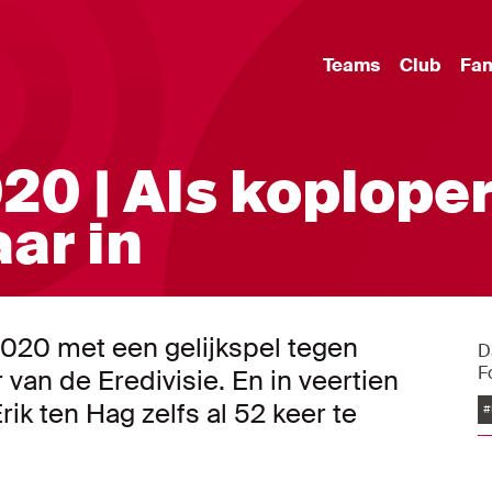
Teams
Club
Fa
20 | Als koplope
ar in
 2020 met een gelijkspel tegen
D
F
 van de Eredivisie. En in veertien
ik ten Hag zelfs al 52 keer te
#