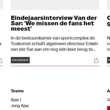
Eindejaarsinterview Van der
Sar: 'We missen de fans het
meest'
In de bestuurskamer van sportcomplex de
N
a
Toekomst schuift algemeen directeur Edwin
o
van der Sar aan om nog één keer terug te
o
blikken op 2020. Een vreemd jaar vanwege
m
Tags
ocials
Social
de uitbraak van het coronavirus. "De
e
#VANDERSAR
#
afgelopen negen maanden hebben ook op
b
Ajax een enorme impact gehad."
Teams
A
Ajax 1
S
Jong Ajax