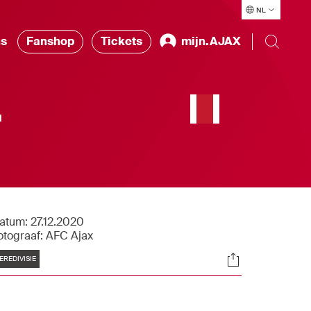
NL
ns
Fanshop
Tickets
mijn.AJAX
r
atum:
27.12.2020
otograaf:
AFC Ajax
Tags
Socials
EREDIVISIE