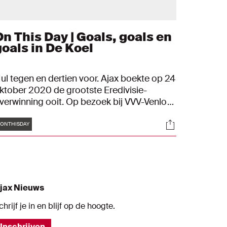
On This Day | Goals, goals en
goals in De Koel
ul tegen en dertien voor. Ajax boekte op 24
ktober 2020 de grootste Eredivisie-
verwinning ooit. Op bezoek bij VVV-Venlo
aakten de Amsterdammers er dertien. Ga
Tags
s
Socials
r nog maar even een keer goed voor zitten:
ONTHISDAY
ijna elf minuten aan historische beelden.
jax Nieuws
chrijf je in en blijf op de hoogte.
Inschrijven