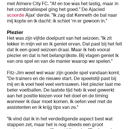
met Almere City FC. "Af en toe was het lastig, maar in
het combinatiespel ging het goed." De Ajacied
scoorde
Ajax' derde. "Ik zag dat Kenneth de bal naar
mij kopte en ik dacht: ik schiet ‘m er gewoon in."
Plezier
Het was zijn vijfde doelpunt van het seizoen. "Ik zit
lekker in mijn vel en ik geniet ervan. Dat past bij het feit
dat ik een goed seizoen draai. Maar ik heb vooral
plezier en dat is het belangrijkste. Bij vlagen geniet ik
van ons spel en van de manier waarop we spelen."
Fitz-Jim weet wel waar zijn goede spel vandaan komt.
"De trainers en de nieuwe start. De speelstijl past bij
mij en ik voel heel veel vertrouwen. Het plezier laat me
beter voetballen. De laatste tijd heb ik veel gewerkt
aan het positie kiezen voor het doel en de timing
wanneer ik daar moet komen. Ik oefen veel met de
assistenten en ik krijg tips van ze."
"Ik vind dat ik in het verdedigende aspect best wat
stappen zet, maar het is nog steeds een groot