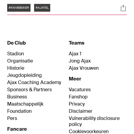
donderdagavond om 21:00 uur in de Johan
Tags
Soci
Cruijff ArenA.
#KNVBBEKER
#AJATEL
De Club
Teams
Stadion
Ajax 1
Organisatie
Jong Ajax
Historie
Ajax Vrouwen
Jeugdopleiding
Meer
Ajax Coaching Academy
Sponsors & Partners
Vacatures
Business
Fanshop
Maatschappelijk
Privacy
Foundation
Disclaimer
Pers
Vulnerability disclosure
policy
Fancare
Cookievoorkeuren