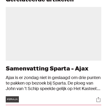
Samenvatting Sparta - Ajax
Ajax is er zondag niet in geslaagd om drie punten
te pakken op bezoek bij Sparta. De ploeg van
John van ’t Schip speelde gelijk op Het Kasteel:
2-2. De Amsterdammers kwamen dankzij treffers
Tags
Soci
van invallers Chuba Akpom en Steven Bergwijn
#SPAAJA
terug van een 2-0-achterstand.