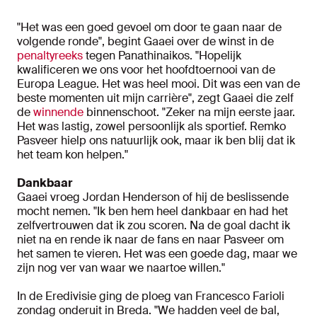
"Het was een goed gevoel om door te gaan naar de
volgende ronde", begint Gaaei over de winst in de
penaltyreeks
tegen Panathinaikos. "Hopelijk
kwalificeren we ons voor het hoofdtoernooi van de
Europa League. Het was heel mooi. Dit was een van de
beste momenten uit mijn carrière", zegt Gaaei die zelf
de
winnende
binnenschoot. "Zeker na mijn eerste jaar.
Het was lastig, zowel persoonlijk als sportief. Remko
Pasveer hielp ons natuurlijk ook, maar ik ben blij dat ik
het team kon helpen."
Dankbaar
Gaaei vroeg Jordan Henderson of hij de beslissende
mocht nemen. "Ik ben hem heel dankbaar en had het
zelfvertrouwen dat ik zou scoren. Na de goal dacht ik
niet na en rende ik naar de fans en naar Pasveer om
het samen te vieren. Het was een goede dag, maar we
zijn nog ver van waar we naartoe willen."
In de Eredivisie ging de ploeg van Francesco Farioli
zondag onderuit in Breda. "We hadden veel de bal,