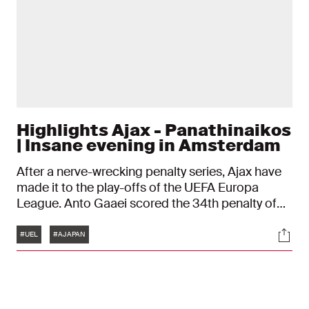
Highlights Ajax - Panathinaikos
| Insane evening in Amsterdam
After a nerve-wrecking penalty series, Ajax have
made it to the play-offs of the UEFA Europa
League. Anto Gaaei scored the 34th penalty of
the shoot-out: 13-12. After 120 minutes of playing,
Tags
Soci
the score was 0-1. Ajax won with the same
#UEL
#AJAPAN
numbers in Greece last week. In the next round,
the Polish Jagiellonia Białystok.