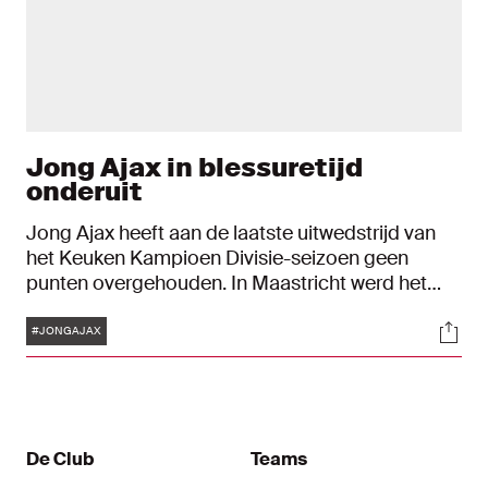
Jong Ajax in blessuretijd
onderuit
Jong Ajax heeft aan de laatste uitwedstrijd van
het Keuken Kampioen Divisie-seizoen geen
punten overgehouden. In Maastricht werd het
tegen MVV 1-0, door een doelpunt in de 93e
Tags
Soci
minuut. Doelman Paul Reverson behoedde Jong
#JONGAJAX
Ajax eerder nog voor een achterstand door een
penalty te stoppen, een kwartier voor tijd.
De Club
Teams