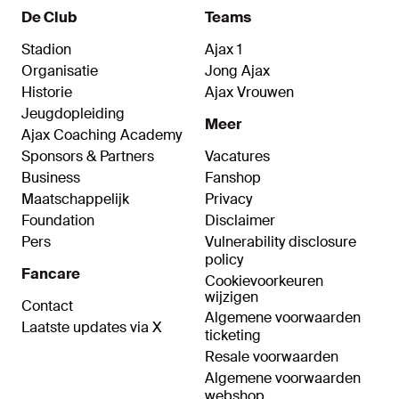
De Club
Teams
Stadion
Ajax 1
Organisatie
Jong Ajax
Historie
Ajax Vrouwen
Jeugdopleiding
Meer
Ajax Coaching Academy
Sponsors & Partners
Vacatures
Business
Fanshop
Maatschappelijk
Privacy
Foundation
Disclaimer
Pers
Vulnerability disclosure
policy
Fancare
Cookievoorkeuren
wijzigen
Contact
Algemene voorwaarden
Laatste updates via X
ticketing
Resale voorwaarden
Algemene voorwaarden
webshop