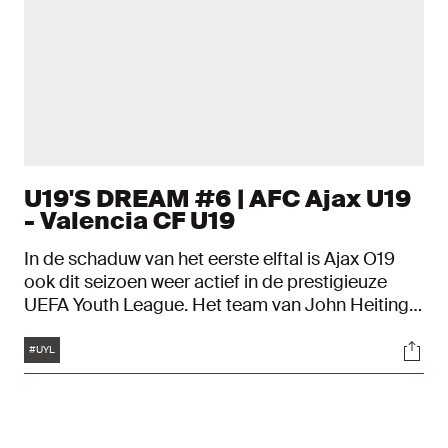
U19'S DREAM #6 | AFC Ajax U19
- Valencia CF U19
In de schaduw van het eerste elftal is Ajax O19
ook dit seizoen weer actief in de prestigieuze
UEFA Youth League. Het team van John Heitinga
droomt ervan het equivalent van de Champions
Tags
Soci
League voor jeugdploegen te winnen.
#UYL