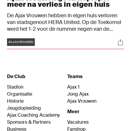
meer na verlies in eigen huis
De Ajax Vrouwen hebben in eigen huis verloren
van stadsgenoot HERA United. Op de Toekomst
werd het 1-2 voor de nummer negen van de
Eredivisie Vrouwen. Omdat FC Twente in eigen
Tags
Soci
huis won van Excelsior zijn de Enschedeërs de
#AJAXVROUWEN
nieuwe koploper in de competitie.
De Club
Teams
Stadion
Ajax 1
Organisatie
Jong Ajax
Historie
Ajax Vrouwen
Jeugdopleiding
Meer
Ajax Coaching Academy
Sponsors & Partners
Vacatures
Business
Fanshop