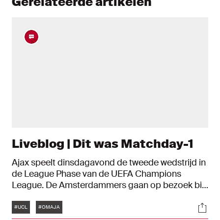
Gerelateerde artikelen
Liveblog | Dit was Matchday-1
Ajax speelt dinsdagavond de tweede wedstrijd in
de League Phase van de UEFA Champions
League. De Amsterdammers gaan op bezoek bij
Olympique Marseille. In dit liveblog mis je niks
Tags
Soci
rondom de dag voor het duel in Frankrijk.
#UCL
#OMAJA