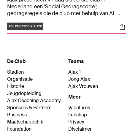
Nederland een 'Social Gedragscode';
gedragsregels die de club met behulp van AI-
technologie gaat handhaven op alle Ajax
Tags
Soci
socialmediakanalen. Ruim een jaar geleden
#SILENCESOCIALHATE
kwam Ajax met het Silence Social Hate-initiatief
in actie tegen de overweldigende hoeveelheid
haatberichten op social media. Dat maakte
concrete impact en zorgde voor meer
rapportage van haatberichten. Voor dit vervolg
De Club
Teams
slaat Ajax de handen ineen met hoofdsponsor
Stadion
Ajax 1
Ziggo. Samen vervolgen wij de strijd tegen online
Organisatie
Jong Ajax
haat, onder andere met een speciale module van
Historie
Ajax Vrouwen
het lesprogramma Online Masters.
Jeugdopleiding
Meer
Ajax Coaching Academy
Sponsors & Partners
Vacatures
Business
Fanshop
Maatschappelijk
Privacy
Foundation
Disclaimer