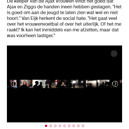
De keeper van de Ajax Vrouwen vindt het goed dat
Ajax en Ziggo de handen ineen hebben geslagen. "Het
is goed om aan de jeugd te laten zien wat wel en niet
hoort." Van Eijk herkent de social hate. "Het gaat veel
over het vrouwenvoetbal of over het uiterlijk. Of het me
raakt? Ik kan het inmiddels van me afzetten, maar dat
was voorheen lastiger."