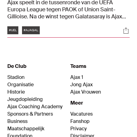
Ajax speelt in de tussenronde van de UEFA
Europa League tegen PAOK of Union Saint-
Gillioise. Na de winst tegen Galatasaray is Ajax
als twaalfde geëindigd in de League Phase van
Tags
Soci
de Europese clubcompetitie. Ajax ontmoet in de
#UEL
#AJAGAL
play-offs de nummer 21 of 22 van de ranglijst. De
loting is vrijdagmiddag om 13:00 uur in Nyon.
De Club
Teams
Stadion
Ajax 1
Organisatie
Jong Ajax
Historie
Ajax Vrouwen
Jeugdopleiding
Meer
Ajax Coaching Academy
Sponsors & Partners
Vacatures
Business
Fanshop
Maatschappelijk
Privacy
Foundation
Disclaimer