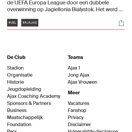
de UEFA Europa League door een dubbele
overwinning op Jagiellonia Bialystok. Het werd 3-
0 in de Johan Cruijff ArenA. Blijf uitgebreid op de
Tags
Soci
hoogte van alle ontwikkelingen via ons liveblog.
#UEL
#AJAJAG
De Club
Teams
Stadion
Ajax 1
Organisatie
Jong Ajax
Historie
Ajax Vrouwen
Jeugdopleiding
Meer
Ajax Coaching Academy
Sponsors & Partners
Vacatures
Business
Fanshop
Maatschappelijk
Privacy
Foundation
Disclaimer
Pers
Vulnerability disclosure