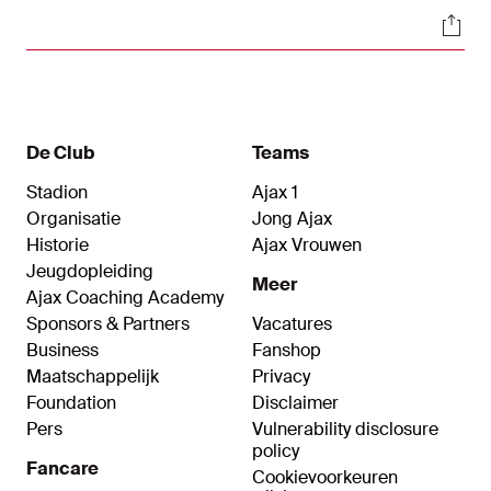
van trainer Chantal de Ridder boekten een prima
Soci
zege. Elisa van Dijk was met twee doelpunten de
topschutter bij de thuisploeg. Sophie van Hunnik
bepaalde de eindstand op 3-0.
De Club
Teams
Stadion
Ajax 1
Organisatie
Jong Ajax
Historie
Ajax Vrouwen
Jeugdopleiding
Meer
Ajax Coaching Academy
Sponsors & Partners
Vacatures
Business
Fanshop
Maatschappelijk
Privacy
Foundation
Disclaimer
Pers
Vulnerability disclosure
policy
Fancare
Cookievoorkeuren