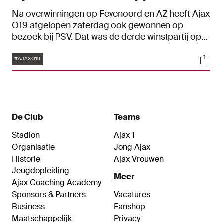
Na overwinningen op Feyenoord en AZ heeft Ajax
O19 afgelopen zaterdag ook gewonnen op
bezoek bij PSV. Dat was de derde winstpartij op
een rij tegen een directe concurrent. In Eindhoven
Tags
Soci
werd het 1-3 met goals van Lasse Abildgaard (2)
#AJAXO19
en Skye Vink. De ploeg van Willem Weijs staat
momenteel tweede in de voorjaarscompetitie.
De Club
Teams
Stadion
Ajax 1
Organisatie
Jong Ajax
Historie
Ajax Vrouwen
Jeugdopleiding
Meer
Ajax Coaching Academy
Sponsors & Partners
Vacatures
Business
Fanshop
Maatschappelijk
Privacy