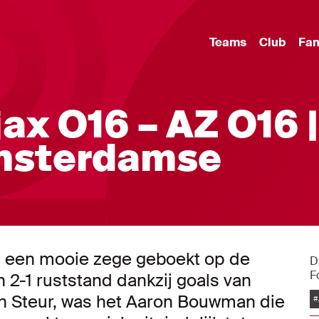
Teams
Club
Fa
ax O16 – AZ O16 |
msterdamse
g een mooie zege geboekt op de
D
F
 2-1 ruststand dankzij goals van
n Steur, was het Aaron Bouwman die
#