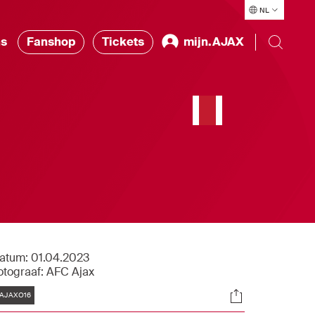
NL
ns
Fanshop
Tickets
mijn.AJAX
atum:
01.04.2023
otograaf:
AFC Ajax
Tags
Socials
AJAXO16