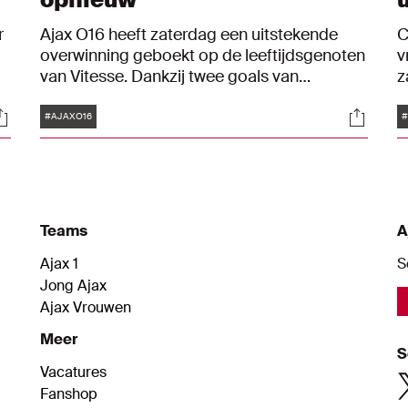
r
Ajax O16 heeft zaterdag een uitstekende
C
overwinning geboekt op de leeftijdsgenoten
v
van Vitesse. Dankzij twee goals van
z
topscorer Miguel da Silva wonnen de
Z
Tags
ocials
Social
Amsterdammers met 2-0, waardoor de
v
#AJAXO16
#
Ajacieden aan kop gaan in de competitie.
s
g
h
T
Teams
A
Ajax 1
S
Jong Ajax
Ajax Vrouwen
Meer
S
Vacatures
Fanshop