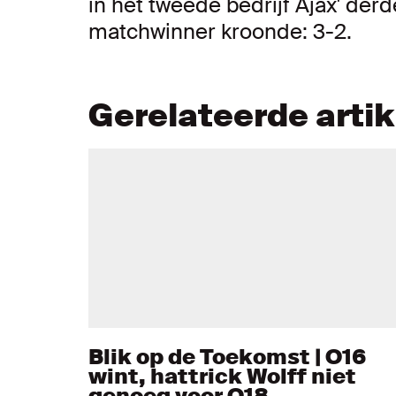
in het tweede bedrijf Ajax' derd
matchwinner kroonde: 3-2.
Gerelateerde arti
Blik op de Toekomst | O16
wint, hattrick Wolff niet
genoeg voor O18