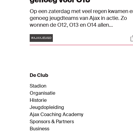
Op een zaterdag met veel regen kwamen e
genoeg jeugdteams van Ajax in actie. Zo
wonnen de O12, O13 en O14 allen
buitenshuis, zegevierde het Vrouwen
Tags
S
Talententeam in de topper en waren drie
#AJAXJEUGD
treffers van Kayden Wolff niet genoeg voor
de O18. Bekijk hoe het de Ajacieden vergin
in Blik op de Toekomst.
De Club
Stadion
Organisatie
Historie
Jeugdopleiding
Ajax Coaching Academy
Sponsors & Partners
Business