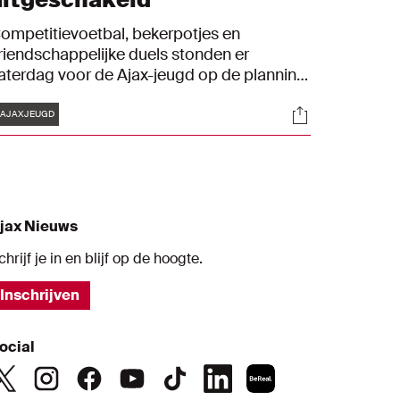
ompetitievoetbal, bekerpotjes en
riendschappelijke duels stonden er
aterdag voor de Ajax-jeugd op de planning.
o bekerde de O14 door na strafschoppen,
Tags
s
Socials
erloor de O13-1 de topper van PSV en
AJAXJEUGD
peelde de O16 als enige een uitduel. Bekijk
oe het de Ajacieden verging in Blik op de
oekomst.
jax Nieuws
chrijf je in en blijf op de hoogte.
Inschrijven
ocial