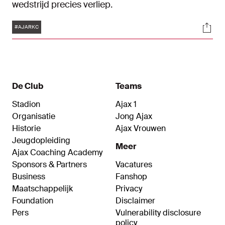
wedstrijd precies verliep.
Tags
Soci
#AJARKC
De Club
Teams
Stadion
Ajax 1
Organisatie
Jong Ajax
Historie
Ajax Vrouwen
Jeugdopleiding
Meer
Ajax Coaching Academy
Sponsors & Partners
Vacatures
Business
Fanshop
Maatschappelijk
Privacy
Foundation
Disclaimer
Pers
Vulnerability disclosure
policy