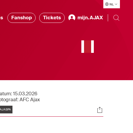
NL
ns
Fanshop
Tickets
mijn.AJAX
atum:
15.03.2026
otograaf:
AFC Ajax
Tags
Socials
AJASPA