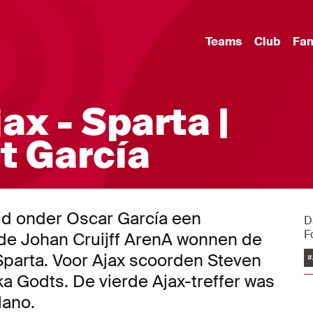
Teams
Club
Fa
ax - Sparta |
 García
ijd onder Oscar García een
D
F
 de Johan Cruijff ArenA wonnen de
arta. Voor Ajax scoorden Steven
#
a Godts. De vierde Ajax-treffer was
lano.