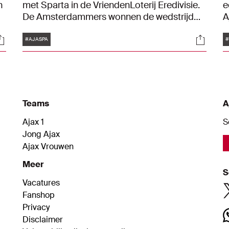
n
met Sparta in de VriendenLoterij Eredivisie.
e
De Amsterdammers wonnen de wedstrijd
A
met 4-0 van de Spartanen. In dit artikel vind
T
Tags
ocials
Social
je een uitgebreide fotoserie van het duel.
A
#AJASPA
t
Teams
A
Ajax 1
S
Jong Ajax
Ajax Vrouwen
Meer
S
Vacatures
Fanshop
Privacy
Disclaimer