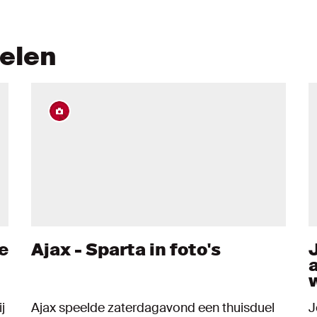
kelen
e
Ajax - Sparta in foto's
j
Ajax speelde zaterdagavond een thuisduel
J