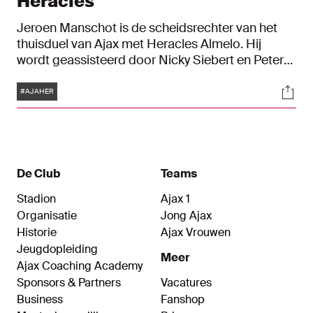
Heracles
Jeroen Manschot is de scheidsrechter van het
thuisduel van Ajax met Heracles Almelo. Hij
wordt geassisteerd door Nicky Siebert en Peter
Janson.
Tags
Soci
#AJAHER
De Club
Teams
Stadion
Ajax 1
Organisatie
Jong Ajax
Historie
Ajax Vrouwen
Jeugdopleiding
Meer
Ajax Coaching Academy
Sponsors & Partners
Vacatures
Business
Fanshop