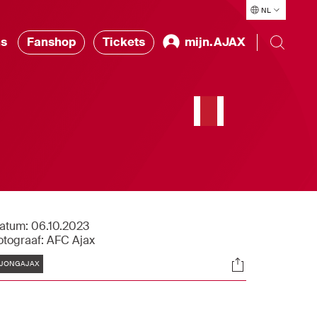
NL
ns
Fanshop
Tickets
mijn.AJAX
n
atum:
06.10.2023
otograaf:
AFC Ajax
Tags
Socials
JONGAJAX