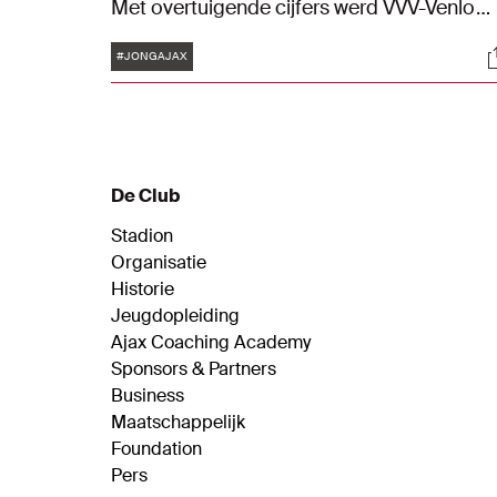
Met overtuigende cijfers werd VVV-Venlo
verslagen. Op de Toekomst werd het 3-0
Tags
S
dankzij treffers van Mika Godts, Anass
#JONGAJAX
Salah-Eddine en aanvoerder Kristian
Hlynsson. De ploeg van Dave Vos is met de
overwinning ook direct van de laatste plaat
in de Keuken Kampioen Divisie.
De Club
Stadion
Organisatie
Historie
Jeugdopleiding
Ajax Coaching Academy
Sponsors & Partners
Business
Maatschappelijk
Foundation
Pers