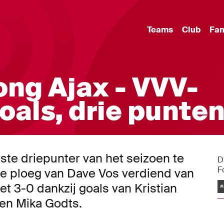
Teams
Club
Fa
ong Ajax - VVV-
goals, drie punte
rste driepunter van het seizoen te
D
F
e ploeg van Dave Vos verdiend van
et 3-0 dankzij goals van Kristian
#
en Mika Godts.