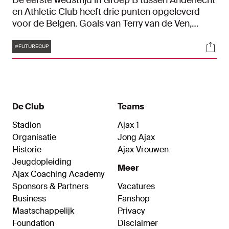
De eerste wedstrijd in Groep B tussen Anderlecht
en Athletic Club heeft drie punten opgeleverd
voor de Belgen. Goals van Terry van de Ven,
Yssouf Sankharé en Gabriel Biladi zorgden voor
Tags
Soci
een 3-1-zege. Álex Urresti Recio was trefzeker
#FUTURECUP
voor de Spanjaarden.
De Club
Teams
Stadion
Ajax 1
Organisatie
Jong Ajax
Historie
Ajax Vrouwen
Jeugdopleiding
Meer
Ajax Coaching Academy
Sponsors & Partners
Vacatures
Business
Fanshop
Maatschappelijk
Privacy
Foundation
Disclaimer