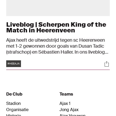
Liveblog | Scherpen King of the
Match in Heerenveen
Ajax heeft de uitwedstrijd tegen sc Heerenveen
met 1-2 gewonnen door goals van Dusan Tadic
(strafschop) en Sébastien Haller. In ons liveblog
blijf je volledig op de hoogte rondom de
Tags
Soci
ontwikkelingen van het duel in het Abe Lenstra
#HEEAJA
Stadion.
De Club
Teams
Stadion
Ajax 1
Organisatie
Jong Ajax
Historie
Ajax Vrouwen