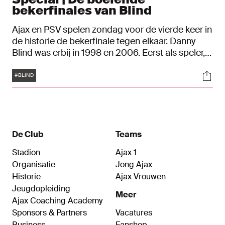
bekerfinales van Blind
Ajax en PSV spelen zondag voor de vierde keer in
de historie de bekerfinale tegen elkaar. Danny
Blind was erbij in 1998 en 2006. Eerst als speler,
later als trainer. Beide wedstrijden waren het
Tags
Soci
slotstuk tijdens een bijzonder seizoen. De oud-
#BLIND
speler en -trainer van Ajax blikt terug op deze
finales in De Kuip.
De Club
Teams
Stadion
Ajax 1
Organisatie
Jong Ajax
Historie
Ajax Vrouwen
Jeugdopleiding
Meer
Ajax Coaching Academy
Sponsors & Partners
Vacatures
Business
Fanshop