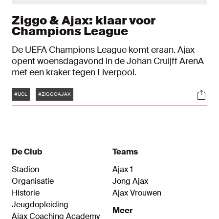
Ziggo & Ajax: klaar voor
Champions League
De UEFA Champions League komt eraan. Ajax
opent woensdagavond in de Johan Cruijff ArenA
met een kraker tegen Liverpool.
Tags
Soci
#UCL
#ZIGGOAJAX
De Club
Teams
Stadion
Ajax 1
Organisatie
Jong Ajax
Historie
Ajax Vrouwen
Jeugdopleiding
Meer
Ajax Coaching Academy