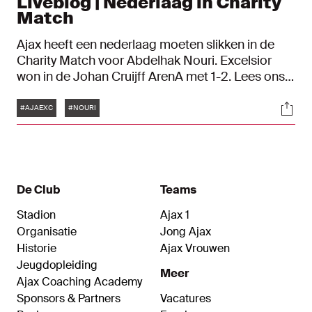
Liveblog | Nederlaag in Charity
Match
Ajax heeft een nederlaag moeten slikken in de
Charity Match voor Abdelhak Nouri. Excelsior
won in de Johan Cruijff ArenA met 1-2. Lees ons
in liveblog terug hoe de wedstrijd verliep.
Tags
Soci
#AJAEXC
#NOURI
De Club
Teams
Stadion
Ajax 1
Organisatie
Jong Ajax
Historie
Ajax Vrouwen
Jeugdopleiding
Meer
Ajax Coaching Academy
Sponsors & Partners
Vacatures