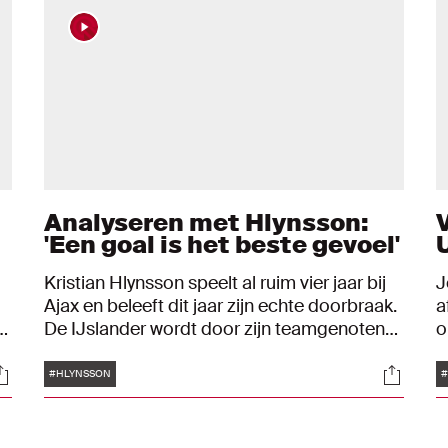
Analyseren met Hlynsson:
'Een goal is het beste gevoel'
U
Kristian Hlynsson speelt al ruim vier jaar bij
J
Ajax en beleeft dit jaar zijn echte doorbraak.
a
e
De IJslander wordt door zijn teamgenoten
o
en trainers geroemd om zijn spelinzicht en
h
Tags
ocials
Social
slimheid. Hoog tijd om met de middenvelder
z
#HLYNSSON
#
zijn spel onder de loep te nemen aan de
i
hand van vijf fragmenten.