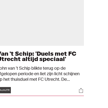
Van 't Schip: 'Duels met FC
trecht altijd speciaal'
ohn van 't Schip blikte terug op de
fgelopen periode en liet zijn licht schijnen
p het thuisduel met FC Utrecht. De
oofdtrainer hoopt een reactie te zien van
Tags
s
Socials
ijn selectie. "Het is belangrijk om de frisheid
AJAUTR
n de ploeg terug te krijgen."