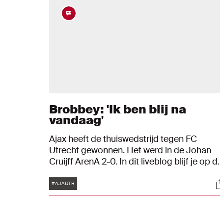
Brobbey: 'Ik ben blij na
vandaag'
Ajax heeft de thuiswedstrijd tegen FC
Utrecht gewonnen. Het werd in de Johan
Cruijff ArenA 2-0. In dit liveblog blijf je op d
hoogte van alle ontwikkelingen.
Tags
S
#AJAUTR