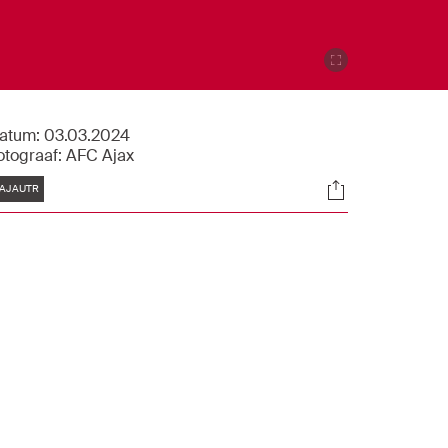
atum:
03.03.2024
otograaf:
AFC Ajax
Tags
Socials
AJAUTR