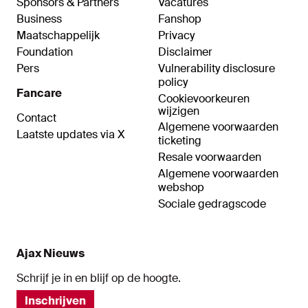
Sponsors & Partners
Vacatures
Business
Fanshop
Maatschappelijk
Privacy
Foundation
Disclaimer
Pers
Vulnerability disclosure
policy
Fancare
Cookievoorkeuren
wijzigen
Contact
Algemene voorwaarden
Laatste updates via X
ticketing
Resale voorwaarden
Algemene voorwaarden
webshop
Sociale gedragscode
Ajax Nieuws
Schrijf je in en blijf op de hoogte.
Inschrijven