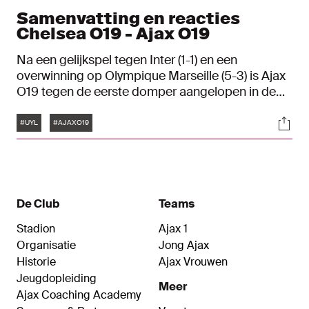
Samenvatting en reacties
Chelsea O19 - Ajax O19
Na een gelijkspel tegen Inter (1-1) en een
overwinning op Olympique Marseille (5-3) is Ajax
O19 tegen de eerste domper aangelopen in de
UEFA Youth League. Tegen Chelsea O19 werd het
Tags
Soci
6-3. Voor Ajax scoorden Luca Messori, Tyrese
#UYL
#AJAXO19
Teuwsen en Jeshurun Simeon.
De Club
Teams
Stadion
Ajax 1
Organisatie
Jong Ajax
Historie
Ajax Vrouwen
Jeugdopleiding
Meer
Ajax Coaching Academy