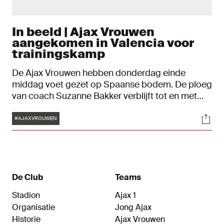
In beeld | Ajax Vrouwen
aangekomen in Valencia voor
trainingskamp
De Ajax Vrouwen hebben donderdag einde
middag voet gezet op Spaanse bodem. De ploeg
van coach Suzanne Bakker verblijft tot en met
dinsdag in Valencia voor een trainingskamp ter
Tags
Soci
voorbereiding op de tweede seizoenshelft.
#AJAXVROUWEN
De Club
Teams
Stadion
Ajax 1
Organisatie
Jong Ajax
Historie
Ajax Vrouwen