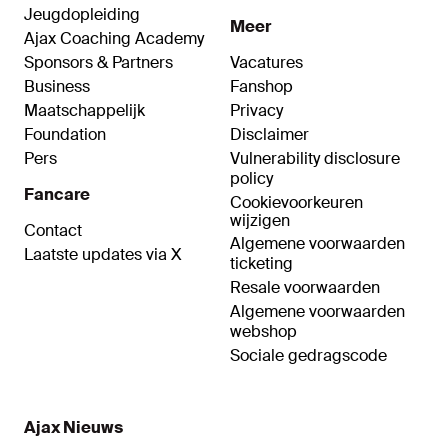
Jeugdopleiding
Meer
Ajax Coaching Academy
Sponsors & Partners
Vacatures
Business
Fanshop
Maatschappelijk
Privacy
Foundation
Disclaimer
Pers
Vulnerability disclosure
policy
Fancare
Cookievoorkeuren
wijzigen
Contact
Algemene voorwaarden
Laatste updates via X
ticketing
Resale voorwaarden
Algemene voorwaarden
webshop
Sociale gedragscode
Ajax Nieuws