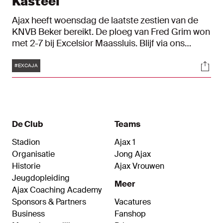
Kasteel
Ajax heeft woensdag de laatste zestien van de
KNVB Beker bereikt. De ploeg van Fred Grim won
met 2-7 bij Excelsior Maassluis. Blijf via ons
liveblog uitgebreid op de hoogte.
Tags
Soci
#EXCAJA
De Club
Teams
Stadion
Ajax 1
Organisatie
Jong Ajax
Historie
Ajax Vrouwen
Jeugdopleiding
Meer
Ajax Coaching Academy
Sponsors & Partners
Vacatures
Business
Fanshop