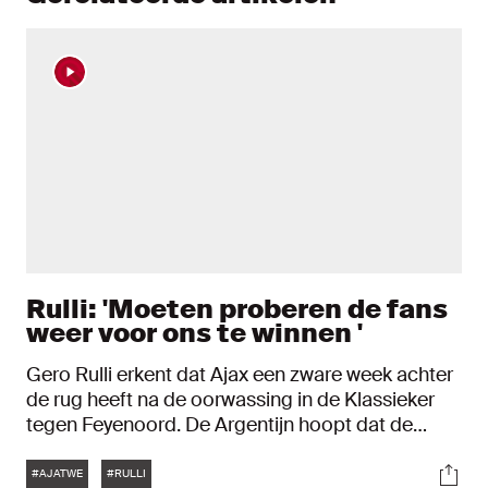
Rulli: 'Moeten proberen de fans
weer voor ons te winnen '
Gero Rulli erkent dat Ajax een zware week achter
de rug heeft na de oorwassing in de Klassieker
tegen Feyenoord. De Argentijn hoopt dat de
Ajacieden met een antwoord kunnen komen
Tags
Soci
tegen FC Twente. Daarin probeert Rulli zijn rol te
#AJATWE
#RULLI