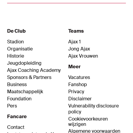
pakken. "Ik zeg tegen de jongens dat dit erbij
hoort. Je hoopt dat je voetbalcarrière een
aaneenschakeling is van mooie momenten, maar
dat is niet zo."
De Club
Teams
Stadion
Ajax 1
Organisatie
Jong Ajax
Historie
Ajax Vrouwen
Jeugdopleiding
Meer
Ajax Coaching Academy
Sponsors & Partners
Vacatures
Business
Fanshop
Maatschappelijk
Privacy
Foundation
Disclaimer
Pers
Vulnerability disclosure
policy
Fancare
Cookievoorkeuren
wijzigen
Contact
Algemene voorwaarden