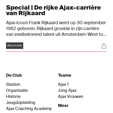
Special | De rijke Ajax-carrière
van Rijkaard
Ajax-icoon Frank Rijkaard werd op 30 september
1962 geboren. Rijkaard groeide in zijn carrière
van veelbelovend talent uit Amsterdam-West tot
een complete topspeler die de wereld veroverde.
Tags
Soci
Hij brak door in het rood en wit, verdiende via
#RIJKAARD
Sporting CP en Real Zaragoza een transfer naar
AC Milan en keerde in de jaren negentig weer
terug in Amsterdam. Met als ultiem succes in
1995: de UEFA Champions League. "Na de
wedstrijd wilde ik altijd in de spiegel kunnen kijken
De Club
Teams
en zeggen: ik heb er alles aan gedaan."
Stadion
Ajax 1
Organisatie
Jong Ajax
Historie
Ajax Vrouwen
Jeugdopleiding
Meer
Ajax Coaching Academy