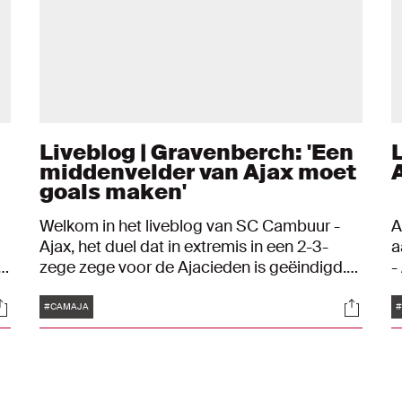
Liveblog | Gravenberch: 'Een
middenvelder van Ajax moet
goals maken'
Welkom in het liveblog van SC Cambuur -
A
Ajax, het duel dat in extremis in een 2-3-
a
zege zege voor de Ajacieden is geëindigd.
-
Hier houden we je uitgebreid op de hoogte
e
Tags
ocials
Social
van alle ontwikkelingen.
2
#CAMAJA
-0