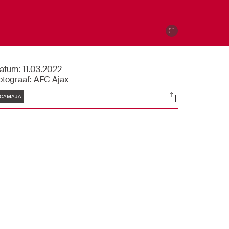
atum:
11.03.2022
otograaf:
AFC Ajax
Tags
Socials
CAMAJA