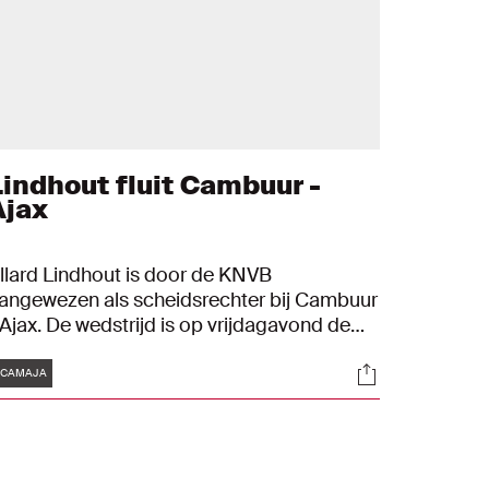
Lindhout fluit Cambuur -
Ajax
llard Lindhout is door de KNVB
angewezen als scheidsrechter bij Cambuur
 Ajax. De wedstrijd is op vrijdagavond de
erste van speelronde 26 en begint om
Tags
s
Socials
0:00 uur.
#CAMAJA