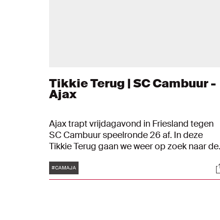
Tikkie Terug | SC Cambuur -
Ajax
Ajax trapt vrijdagavond in Friesland tegen
SC Cambuur speelronde 26 af. In deze
Tikkie Terug gaan we weer op zoek naar de
mooiste momenten uit eerdere edities van
Tags
S
SC Cambuur - Ajax. Verschillende
#CAMAJA
doelpuntenmakers passeren de revue;
Shota Arveladze, Dennis Bergkamp,
Wamberto, Arek Milik en natuurlijk mister 1
Davy Klaassen.