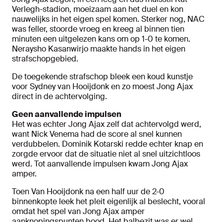
Verlegh-stadion, moeizaam aan het duel en kon
nauwelijks in het eigen spel komen. Sterker nog, NAC
was feller, stoorde vroeg en kreeg al binnen tien
minuten een uitgelezen kans om op 1-0 te komen.
Neraysho Kasanwirjo maakte hands in het eigen
strafschopgebied.
De toegekende strafschop bleek een koud kunstje
voor Sydney van Hooijdonk en zo moest Jong Ajax
direct in de achtervolging.
Geen aanvallende impulsen
Het was echter Jong Ajax zelf dat achtervolgd werd,
want Nick Venema had de score al snel kunnen
verdubbelen. Dominik Kotarski redde echter knap en
zorgde ervoor dat de situatie niet al snel uitzichtloos
werd. Tot aanvallende impulsen kwam Jong Ajax
amper.
Toen Van Hooijdonk na een half uur de 2-0
binnenkopte leek het pleit eigenlijk al beslecht, vooral
omdat het spel van Jong Ajax amper
aanknopingspunten bood. Het balbezit was er wel,