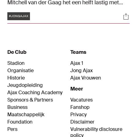
Mitchell van der Gaag het een helft lastig met
Excelsior, maar trok het de wedstrijd na rust naar
Tags
Soci
zich toe. Dankzij doelpunten van Brian Brobbey,
#JONGAJAX
Lassina Traoré en Kenneth Taylor werd het 3-0.
De Club
Teams
Stadion
Ajax 1
Organisatie
Jong Ajax
Historie
Ajax Vrouwen
Jeugdopleiding
Meer
Ajax Coaching Academy
Sponsors & Partners
Vacatures
Business
Fanshop
Maatschappelijk
Privacy
Foundation
Disclaimer
Pers
Vulnerability disclosure
policy