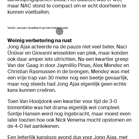
maar NAC stond te compact om er echt doorheen te
kunnen voetballen.
Victor Jensen duelleert op het middenveld.
Weinig verbetering na rust
Jong Ajax acteerde na de pauze niet veel beter. Naci
Ünüvar en Giovanni wisselden van plek, maar konden
ook daar amper iets uitrichten. Na een kwartier greep
Van der Gaag in door Jaymillio Pinas, Alex Mendez en
Christian Rasmussen in de brengen. Mendez was met
een vrije trap van 30 meter nog een beetje gevaarlijk,
maar nog steeds had Jong Ajax eigenlijk geen echte
kans kunnen creëren.
Toen Van Hooijdonk een kwartier voor tijd de 3-0
binnentikte was het drama eigenlijk wel compleet.
Sontje Hansen werd nog ingebracht, maar moest even
later toezien hoe ook Nick Venema mocht opstomen en
de 4-0 liet aantekenen.
Een letterlijk kansloze avond dus voor Jong Ajax, met