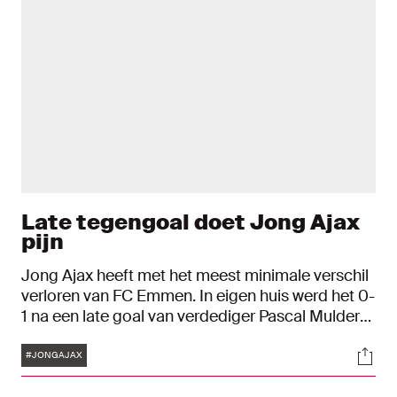
Late tegengoal doet Jong Ajax
pijn
Jong Ajax heeft met het meest minimale verschil
verloren van FC Emmen. In eigen huis werd het 0-
1 na een late goal van verdediger Pascal Mulder
uit een hoekschop. Het is de zevende nederlaag
Tags
Soci
voor de beloften in dit seizoen.
#JONGAJAX