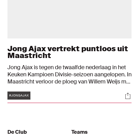
Jong Ajax vertrekt puntloos uit
Maastricht
Jong Ajax is tegen de twaalfde nederlaag in het
Keuken Kampioen Divisie-seizoen aangelopen. In
Maastricht verloor de ploeg van Willem Weijs met
2-1. En daarmee deed het vooral zichzelf te kort.
Tags
Soci
Jong Ajax gaf een kwartier voor tijd een
#JONGAJAX
strafschop cadeau en leidde daarmee de
nederlaag in.
De Club
Teams