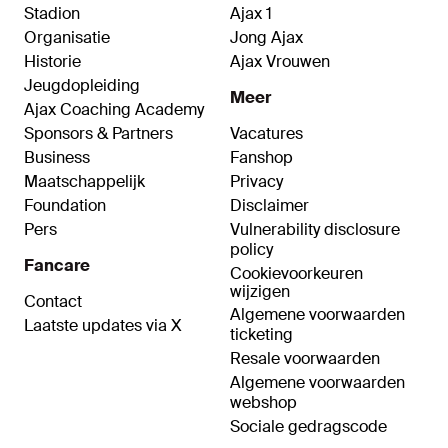
Stadion
Ajax 1
Organisatie
Jong Ajax
Historie
Ajax Vrouwen
Jeugdopleiding
Meer
Ajax Coaching Academy
Sponsors & Partners
Vacatures
Business
Fanshop
Maatschappelijk
Privacy
Foundation
Disclaimer
Pers
Vulnerability disclosure
policy
Fancare
Cookievoorkeuren
wijzigen
Contact
Algemene voorwaarden
Laatste updates via X
ticketing
Resale voorwaarden
Algemene voorwaarden
webshop
Sociale gedragscode