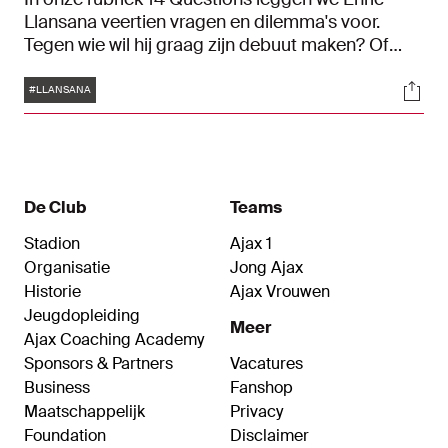
Llansana veertien vragen en dilemma's voor.
Tegen wie wil hij graag zijn debuut maken? Of
welk Ajax-shirt vindt hij het mooiste?
Tags
Soci
#LLANSANA
De Club
Teams
Stadion
Ajax 1
Organisatie
Jong Ajax
Historie
Ajax Vrouwen
Jeugdopleiding
Meer
Ajax Coaching Academy
Sponsors & Partners
Vacatures
Business
Fanshop
Maatschappelijk
Privacy
Foundation
Disclaimer