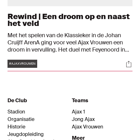
Rewind | Een droom op en naast
het veld
Met het spelen van de Klassieker in de Johan
Cruijff ArenA ging voor veel Ajax Vrouwen een
droom in vervulling. Het duel met Feyenoord in
de Azerion Vrouwen Eredivisie zorgde voor
Tags
Soci
vrolijke gezichten, emotionele gedachtes en
#AJAXVROUWEN
enthousiaste kinderen mét diezelfde droom.
De Club
Teams
Stadion
Ajax 1
Organisatie
Jong Ajax
Historie
Ajax Vrouwen
Jeugdopleiding
Meer