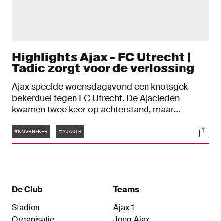
Highlights Ajax - FC Utrecht |
Tadic zorgt voor de verlossing
Ajax speelde woensdagavond een knotsgek
bekerduel tegen FC Utrecht. De Ajacieden
kwamen twee keer op achterstand, maar
toonden karakter en trokken toch aan het langste
Tags
Soci
eind. Dusan Tadic zorgde vlak voor tijd met een
#KNVBBEKER
#AJAUTR
schitterende treffer voor de verlossing: 5-4.
De Club
Teams
Stadion
Ajax 1
Organisatie
Jong Ajax