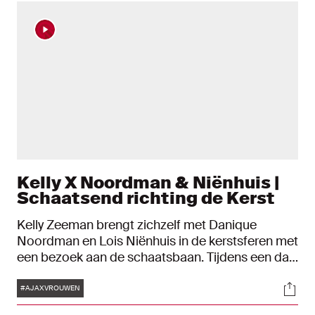
Kelly X Noordman & Niënhuis |
Schaatsend richting de Kerst
Kelly Zeeman brengt zichzelf met Danique
Noordman en Lois Niënhuis in de kerstsferen met
een bezoek aan de schaatsbaan. Tijdens een dag
vol gezelligheid is er ook ruimte voor mooie
Tags
Soci
gesprekken en een kijkje in het leven van de
#AJAXVROUWEN
Ajacieden.