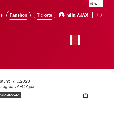
NL
ns
Fanshop
Tickets
mijn.AJAX
atum:
17.10.2023
otograaf:
AFC Ajax
Tags
Socials
AJAXVROUWEN