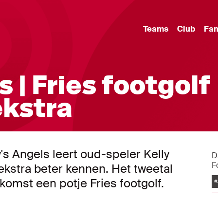
Teams
Club
Fa
s | Fries footgolf
ekstra
's Angels leert oud-speler Kelly
D
F
kstra beter kennen. Het tweetal
omst een potje Fries footgolf.
#