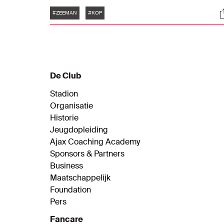
andere vorm dan normaal, waarin de keepe
Tags
S
van de Ajax Vrouwen onder meer haar
#ZEEMAN
#KOP
barista skills laat zien.
De Club
Stadion
Organisatie
Historie
Jeugdopleiding
Ajax Coaching Academy
Sponsors & Partners
Business
Maatschappelijk
Foundation
Pers
Fancare