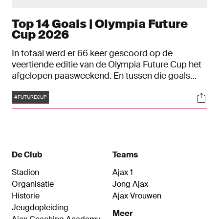
Top 14 Goals | Olympia Future
Cup 2026
In totaal werd er 66 keer gescoord op de
veertiende editie van de Olympia Future Cup het
afgelopen paasweekend. En tussen die goals
zaten enkele pareltjes. Van de poeier van
Tags
Soci
Olympique Lyon-verdediger Nolan Velut tot de
#FUTURECUP
prachtige lob van Eniola Owolabi. Dit is de Top 14
Goals van de Olympia Future Cup 2026.
De Club
Teams
Stadion
Ajax 1
Organisatie
Jong Ajax
Historie
Ajax Vrouwen
Jeugdopleiding
Meer