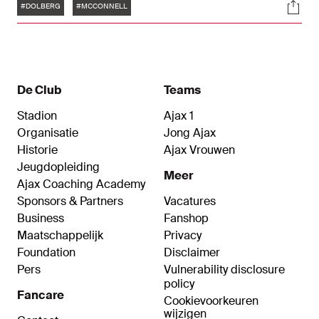
Tags
Soci
aanwinsten stonden voor het eerst met de groep
#DOLBERG
#MCCONNELL
op het trainingsveld.
De Club
Teams
Stadion
Ajax 1
Organisatie
Jong Ajax
Historie
Ajax Vrouwen
Jeugdopleiding
Meer
Ajax Coaching Academy
Sponsors & Partners
Vacatures
Business
Fanshop
Maatschappelijk
Privacy
Foundation
Disclaimer
Pers
Vulnerability disclosure
policy
Fancare
Cookievoorkeuren
wijzigen