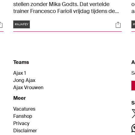
stellen zonder Mika Godts. Dat vertelde
o
trainer Francesco Farioli vrijdag tijdens de
a
persconferentie. "Hij heeft vanochtend een
b
Tags
ocials
Social
check gehad. Het zag er niet eens slecht uit,
F
#AJAFEY
#
maar het herstel zal op zijn minst wel een
z
paar dagen duren", zei de Italiaan over zijn
N
linksbuiten die donderdagavond tegen
b
Galatasaray al snel uitviel.
Teams
A
Ajax 1
S
Jong Ajax
Ajax Vrouwen
Meer
S
Vacatures
Fanshop
Privacy
Disclaimer