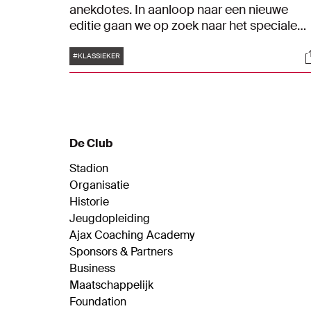
anekdotes. In aanloop naar een nieuwe
editie gaan we op zoek naar het speciale
gevoel dat wedstrijden tegen Feyenoord
Tags
S
oproept. Oud-spelers Siem de Jong en
#KLASSIEKER
Ricardo van Rhijn nemen Kenneth Taylor en
Brian Brobbey mee in hun ervaringen en
belevenissen. De laatste twee zaten net in
de opleiding toen De Jong en Van Rhijn
furore maakten in Ajax 1. Inmiddels is het
De Club
stokje overgedragen aan de nieuwe
generatie.
Stadion
Organisatie
Historie
Jeugdopleiding
Ajax Coaching Academy
Sponsors & Partners
Business
Maatschappelijk
Foundation