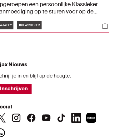
pgeroepen een persoonlijke Klassieker-
anmoediging op te sturen voor op de
oarding of in de catacomben tijdens Ajax -
Tags
s
Socials
eyenoord zondag in Amsterdam. Maar hoe
AJAFEY
#KLASSIEKER
it het bijvoorbeeld met Donny van de Beek,
ico Tagliafico of Toby Alderweireld? Hoe
eleefden deze Ajacieden De Klassieker?
jax Nieuws
chrijf je in en blijf op de hoogte.
Inschrijven
ocial