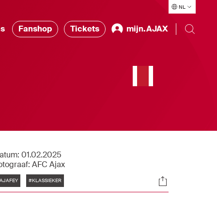
NL
ns
Fanshop
Tickets
mijn.AJAX
atum:
01.02.2025
otograaf:
AFC Ajax
Tags
Socials
AJAFEY
#KLASSIEKER