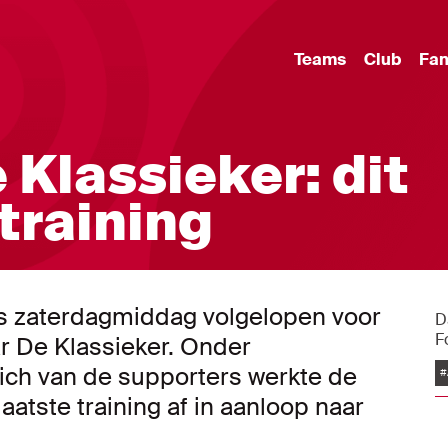
Teams
Club
Fa
 Klassieker: dit
training
 zaterdagmiddag volgelopen voor
D
F
ar De Klassieker. Onder
uich van de supporters werkte de
#
aatste training af in aanloop naar