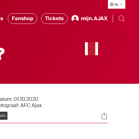
NL
ns
Fanshop
Tickets
mijn.AJAX
?
atum:
01.10.2020
otograaf:
AFC Ajax
Tags
Socials
UCL