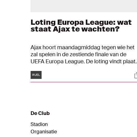
Loting Europa League: wat
staat Ajax te wachten?
Ajax hoort maandagmiddag tegen wie het
zal spelen in de zestiende finale van de
UEFA Europa League. De loting vindt plaat
in het Zwitserse Nyon en start om 13:00 uur
Tags
S
#UEL
De Club
Stadion
Organisatie