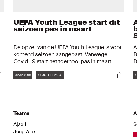
UEFA Youth League start dit
seizoen pas in maart
De opzet van de UEFA Youth League is voor
A
komend seizoen aangepast. Vanwege
B
s
Covid-19 start het toernooi pas in maart
D
.
2021 en wordt er direct in knock-out-
A
Tags
ocials
Social
verband gestart.
c
#AJAXO18
#YOUTHLEAGUE
#
3
o
2
n
Teams
A
Ajax 1
S
Jong Ajax