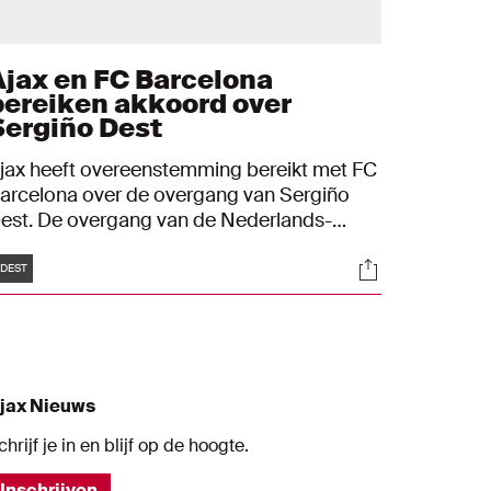
Ajax en FC Barcelona
bereiken akkoord over
Sergiño Dest
jax heeft overeenstemming bereikt met FC
arcelona over de overgang van Sergiño
est. De overgang van de Nederlands-
merikaanse verdediger naar de Spaanse
Tags
s
Socials
lub is per direct. Dest stond nog tot en met
DEST
0 juni 2022 onder contract bij Ajax. Ajax
ntvangt een transfersom van €
1.230.000,-. Dat bedrag kan via variabelen
og oplopen tot € 26.230.000,-.
jax Nieuws
chrijf je in en blijf op de hoogte.
Inschrijven