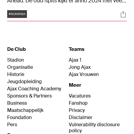
Ahead. De oud-spits kijkt er anno 2024 met veel
positieve herinneringen op terug. “Het hele
Tags
Soci
stadion ging staan. Dat was prachtig.”
#NUNINGA
De Club
Teams
Stadion
Ajax 1
Organisatie
Jong Ajax
Historie
Ajax Vrouwen
Jeugdopleiding
Meer
Ajax Coaching Academy
Sponsors & Partners
Vacatures
Business
Fanshop
Maatschappelijk
Privacy
Foundation
Disclaimer
Pers
Vulnerability disclosure
policy