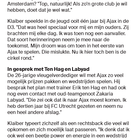
Amsterdam? "Top, natuurlijk! Als zo'n grote club je wil
hebben, doet dat je wel wat."
Klaiber speelde in de jeugd ooit één jaar bij Ajax in de
D3. "Dat was heel speciaal voor mij en mijn ouders. Zij
brachten mij elke dag. Ik was toen nog een aanvaller.
Dat soort herinneringen neem je mee naar de
toekomst. Mijn droom was om toen in het eerste van
Ajax te spelen. Die mislukte. Nu ik hier toch ben is de
cirkel rond."
In gesprek met Ten Hag en Labyad
De 26-jarige vleugelverdediger wil met Ajax zo veel
mogelijk prijzen pakken en wedstrijden spelen. Hij
besprak het plan met trainer Erik ten Hag en had ook
nog even contact met oud-teamgenoot Zakaria
Labyad. "Die zei ook dat ik naar Ajax moest komen. Ik
heb dertien jaar bij FC Utrecht gezeten en neem nu
een heel andere afslag."
Klaiber typeert zichzelf als een rechtsback die veel wil
opkomen en zich moeilijk laat passeren. "Ik denk dat ik
ook wel een beetje power en energie in een wedstrijd