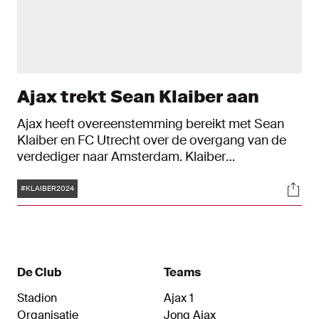
Ajax trekt Sean Klaiber aan
Ajax heeft overeenstemming bereikt met Sean
Klaiber en FC Utrecht over de overgang van de
verdediger naar Amsterdam. Klaiber
(Nieuwegein, 31 juli 1994) tekent een contract dat
Tags
Soci
per direct ingaat en een looptijd heeft van drie
#KLAIBER2024
seizoenen, tot en met 30 juni 2023.
De Club
Teams
Stadion
Ajax 1
Organisatie
Jong Ajax