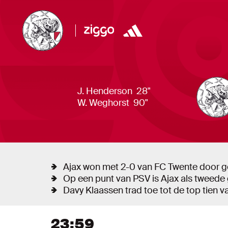
Liveblog
J. Henderson
28"
W. Weghorst
90"
Ajax won met 2-0 van FC Twente door 
Op een punt van PSV is Ajax als tweede 
Davy Klaassen trad toe tot de top tien 
Liveblog
Nieuw bericht tonen
23:59
Nieuwe berichten tonen