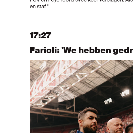
en staf."
17:27
Farioli: 'We hebben ged