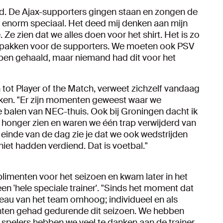
jd. De Ajax-supporters gingen staan en zongen de
as enorm speciaal. Het deed mij denken aan mijn
. Ze zien dat we alles doen voor het shirt. Het is zo
n pakken voor de supporters. We moeten ook PSV
ebben gehaald, maar niemand had dit voor het
tot Player of the Match, verweet zichzelf vandaag
eken. "Er zijn momenten geweest waar we
 balen van NEC-thuis. Ook bij Groningen dacht ik
 honger zien en waren we één trap verwijderd van
 einde van de dag zie je dat we ook wedstrijden
et hadden verdiend. Dat is voetbal."
limenten voor het seizoen en kwam later in het
een 'hele speciale trainer'. "Sinds het moment dat
veau van het team omhoog; individueel en als
nten gehad gedurende dit seizoen. We hebben
 spelers hebben we veel te danken aan de trainer