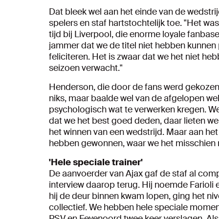
Dat bleek wel aan het einde van de wedstri
spelers en staf hartstochtelijk toe. "Het w
tijd bij Liverpool, die enorme loyale fanbase
jammer dat we de titel niet hebben kunne
feliciteren. Het is zwaar dat we het niet h
seizoen verwacht."
Henderson, die door de fans werd gekozen 
niks, maar baalde wel van de afgelopen w
psychologisch wat te verwerken kregen. We
dat we het best goed deden, daar lieten we
het winnen van een wedstrijd. Maar aan het
hebben gewonnen, waar we het misschien ni
'Hele speciale trainer'
De aanvoerder van Ajax gaf de staf al comp
interview daarop terug. Hij noemde Farioli 
hij de deur binnen kwam lopen, ging het ni
collectief. We hebben hele speciale mome
PSV en Feyenoord twee keer verslagen. Als