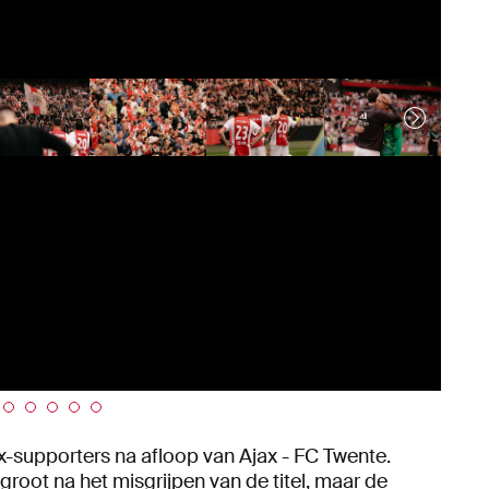
-supporters na afloop van Ajax - FC Twente.
 groot na het misgrijpen van de titel, maar de