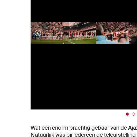
Wat een enorm prachtig gebaar van de Ajax
Natuurlijk was bij iedereen de teleurstelling