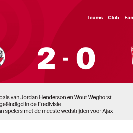
Teams
Club
Fa
2
0
Ajax – FC Twente
18/05/2025 – 14:30 uur
Johan Cruijff ArenA
goals van Jordan Henderson en Wout Weghorst
geëindigd in de Eredivisie
van spelers met de meeste wedstrijden voor Ajax