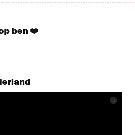
 op ben ❤️
derland