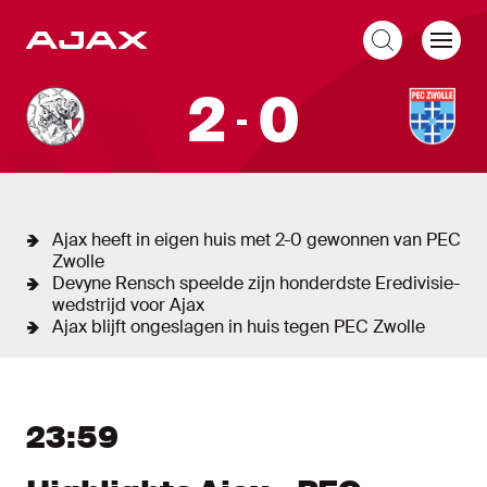
NL
Liveblog
2
0
Ajax - PEC Zwolle
24/11/24 - 16:45 uur
Johan Cruijff ArenA
Ajax heeft in eigen huis met 2-0 gewonnen van PEC
Zwolle
Devyne Rensch speelde zijn honderdste Eredivisie-
wedstrijd voor Ajax
Ajax blijft ongeslagen in huis tegen PEC Zwolle
Liveblog
Nieuw bericht tonen
Nieuwe berichten tonen
23:59