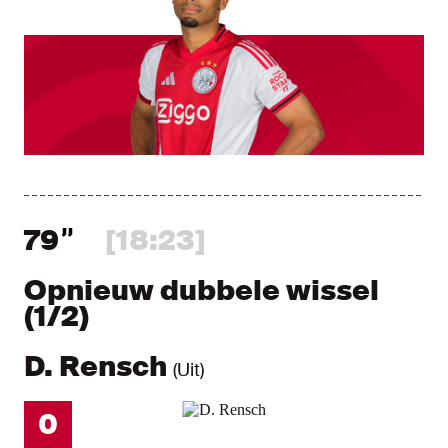
79
[18:23]
Opnieuw dubbele wissel
(1/2)
D. Rensch
(Uit)
0