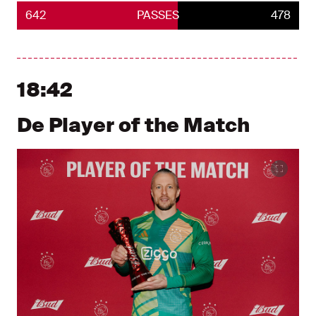
Ajax
642
PASSES
PEC Zwo
478
18:42
De Player of the Match