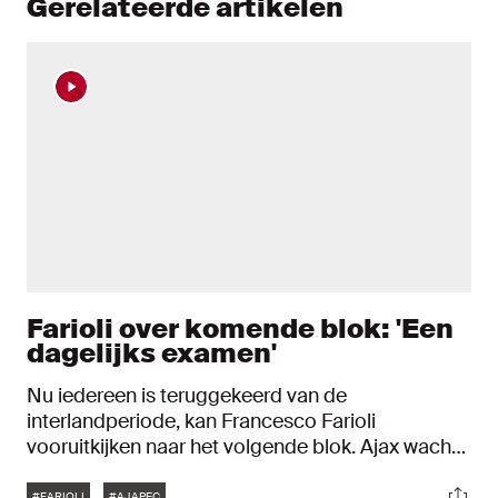
Gerelateerde artikelen
Farioli over komende blok: 'Een
dagelijks examen'
Nu iedereen is teruggekeerd van de
interlandperiode, kan Francesco Farioli
vooruitkijken naar het volgende blok. Ajax wacht
de komende vijf weken een uitdagende reeks van
Tags
Soci
#FARIOLI
#AJAPEC