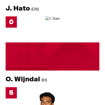
J. Hato
(Uit)
0
O. Wijndal
(In)
5