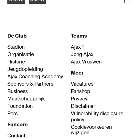
negen wedstrijden, met PEC Zwolle als eerste
tegenstander aanstaande zondag. "Onze
concurrentiepositie en volwassenheid moeten we
blijven bewijzen."
De Club
Teams
Stadion
Ajax 1
Organisatie
Jong Ajax
Historie
Ajax Vrouwen
Jeugdopleiding
Meer
Ajax Coaching Academy
Sponsors & Partners
Vacatures
Business
Fanshop
Maatschappelijk
Privacy
Foundation
Disclaimer
Pers
Vulnerability disclosure
policy
Fancare
Cookievoorkeuren
wijzigen
Contact