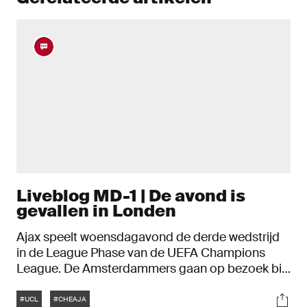
Liveblog MD-1 | De avond is
gevallen in Londen
Ajax speelt woensdagavond de derde wedstrijd
in de League Phase van de UEFA Champions
League. De Amsterdammers gaan op bezoek bij
Chelsea. In dit liveblog mis je niks rondom de dag
Tags
Soci
voor het duel in Londen
#UCL
#CHEAJA